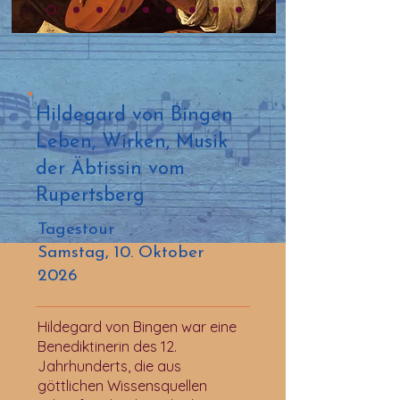
Hildegard von Bingen
Leben, Wirken, Musik
der Äbtissin vom
Rupertsberg
Tagestour
Samstag, 10. Oktober
2026
Hildegard von Bingen war eine
Benediktinerin des 12.
Jahrhunderts, die aus
göttlichen Wissensquellen